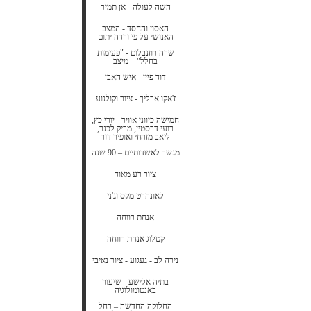
השה לעולה - אן תמיר
האסון והחסד - המצב
האנושי על פי ורדה יתום
שרה רוזנבלום - "פעימות
בחלל" – מיצב
דוד פיין - איש האבן
ז'אקו ארליך - ציור וקולנוע
חמישה כיווני אוויר - יורי כץ,
רועי דרסטין, מריק לכנר,
ליאב מזרחי ואופיר דור
מגשר לאשדותיים – 90 שנה
ציור רע מאוד
לאונהרט מקס וג'ני
אנחת רווחה
קטלוג אנחת רווחה
נירה לב - געגוע - ציור נאיבי
בתיה אלישע - שיעור
באנטומולוגיה
החלוקה החדשה – רחל