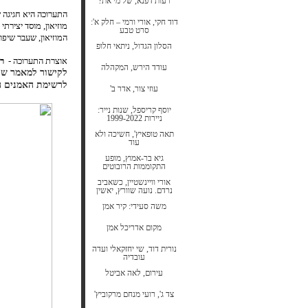
רעות דפנא, של מי את?
התערוכה היא חגיגה 
דוד חקי, אורי ורמי – חלק א':
מוזיאון, מוסד יצירת
סרט טבע
המוזיאון, שעבר שיפו
הסלון הגדול, ניתאי חלופ
אוצרת התערוכה -
רו
עודד הירש, המקהלה
לקישור למאמר של 
לרשימת האמנים ה
עוזי צור, אדר ב'
יוסף קריספל, שנות נייר:
ניירות 1999-2022
תאה טופאיץ', חשיכה ולא
עוד
גיא בר-אמוץ, מופע
התקוממות הרובוטים
אורי וויינשטיין, כשאביב
נרדם. נועה שוורץ, יאשין
משה סעידי: קיר אמן
מקום אדריכל אמן
נורית דוד, שי יחזקאלי ועדה
עובדיה
עירום, לאה אביטל
צד ג', רועי מנחם מרקוביץ'