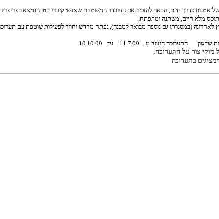
של אמנות כדרך חיים, הבאה להזכיר את העובדה המשמחת שאנשי קיבוץ קטן הנמצא בפריפריה, 
י תוסס מלא חיים, משתנה ומתפתח.
ץ לאחרונה (במסגרתו גם נוספה מבואה למבנה), נפתח מחדש וחוזר לפעילות שוטפת עם תערוכה 
ת שדמון
. התערוכה הוצגה מ- 11.7.09
עד: 10.10.09
מוקי צור על התערוכה.
מציגים בתערוכה