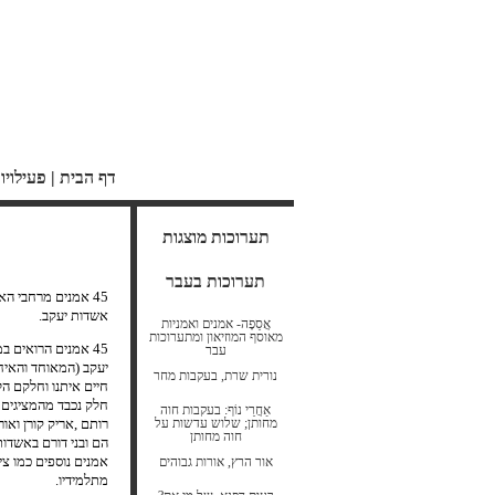
דף הבית
|
פעילויו
תערוכות מוצגות
תערוכות בעבר
45 אמנים מרחבי הארץ והעולם משתתפים בתערוכה קבוצתית גדולה וחגיגית לציון
אשדות יעקב.
אֲסֵפָה- אמנים ואמניות
מאוסף המוזיאון ומתערוכות
45 אמנים הרואים ב
עבר
יעקב (המאוחד והאיח
נורית שרת, בעקבות מחר
חיים איתנו וחלקם הלכ
חלק נכבד מהמציגים ה
אַחֲרֵי נוֹף: בעקבות חוה
מחותן; שלוש עדשות על
רותם ,אריק קורן ואורי
חוה מחותן
הם ובני דורם באשדות
אמנים נוספים כמו ציפ
אור הרץ, אורות גבוהים
מתלמידיו.