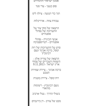
אמנון ישראלי ותלמידים
פופ כנעני - עדי סנד
תוך כדי תנועה - צילה ליס
עבודת צוות - אדריכלות
הרצאה של מוקי צור על
התערוכה של נפתלי
אופנהיים
אנשי הכינרת - נפתלי
אופנהיים - רטרוספטיבה
סרט על התערוכות של רות
קופל, ברכה אביגד ונעם
רבינוביץ'
הרצאה של עזריה אלון -
השמות העבריים של צמחי
ארץ ישראל - 9.11.2013
ברכה אביגד – ציירת שמירת
הטבע
רות קופל - ציירת בוטנית
נועם רבינוביץ - רשימות
מהואדי
בשולי הדרך - נטלי ארביב
מבט של עורב - דן בירנבוים