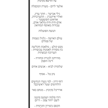
על הדשא בקיבוץ
אלעד לרום - מערת המכפלה
גילי אבישר – חתך עדין,
ואלרי אייזנברג – התערבויות,
אוזיאש הופשטטר –
אדם-חיה-חיה-מלאך-אדם,
עבודות מאוסף המוזיאון
תנועת הפועלות
עולם האישה - גלגול נשמות
של פסלים
מבט קולע – מלאכת הקליעה
בין מסורת לאמנות עכשווית -
תערוכה קבוצתית
מהירקון לכנרת ובחזרה -
דינה הופמן
שלומית לביא – אנשים אחים
נתן טל – אסיף
ז'וזף דדון - למי נועדו הנחשים
הלוחשים שעל ראשיכם?
אדריכל בקיבוץ – מנחם באר
דודו פלמה ושמעון פינטו:
לשם ייחוד צפון – דרום
הקסם ביצירה הקרמית -