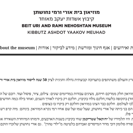
ת ואירועים
|
אגף חינוך ומורשת
|
מידע לביקור
|
אודות
|
bout the museum
50 שנה לייסוד מוזיאון בית אורי ורמי נחושתן
מוזיאון חלק ממרקם חייהם, מציגים עבודות במדיומים שונים: צילום, ציור, פיסול ועוד. רובם של 
וד) בתקופה כלשהי,חלקם נולדו בקיבוץ, חלקם רק ביקרו לאורך השנים, ואחד בילה כמה חודשי
ו לעולמם. חלקם כבר הציגו במוזיאון וחלקם רק ביקרו בו כצופים .
ם בני כיתה של אורי נחושתן, שעל שמו ועל שם אחיו רמי נקרא המוזיאון. ביניהם: מיה קרפ רשף
 פלג.
 היו תלמידיו של
יחזקאל שטרייכמן
שחי בקיבוץ בשנות הארבעים, ודמותו המיוחדת השאירה א
ורה סלומון דובי מדור המייסדים ואברהם בלטיטה מ"ילדי טהרן" . גם אורי נחושתן שלזכרו הוקם ה