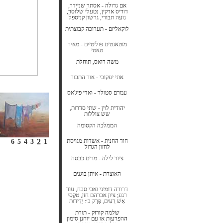
אם גדולה - אסתר שניידר,
דוריס ארקין, נטעלי שלוסר,
נועה תבורי, גרשון קניספל
לוקאליזם - תערוכה קבוצתית
מוטאנטים פוליטיים - מאיר
טאטי
משה רואס, תוחלת
אתי יעקובי - אור התבור
עמרם סטולר - ואדי פיג'אס
יהודית לוין - שתי סדרות,
שש צוללות
הממלכה הקסומה
חוד החנית - אשדות מגויסת
2
6
5
4
3
1
לחזון הגדול
ציור לילה - מרים כבסה
האוצרת - איתן בוגנים
דרורה דומיני ואבי סבח, עוד
רגע; ציון אברהם חזן, טִקְסֵי
אֵשׁ רֵעִים, פֶּרֶק ב׳: יְדִידוּת
שלמה קורזק - תורת
ההפרעות או עם יוחנן סימון